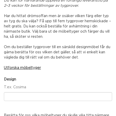
Du kan för närvarande uppleva en förlängd leveranstid på
2–3 veckor för beställningar av tygprover.
Har du hittat drömsoffan men är osäker vilken färg eller typ
av tyg du ska välja? Få upp till fem tygprover hemskickade –
helt gratis. Du kan också beställa för avhämtning i din
närmaste butik. Välj bara ut de möbeltyger och färger du vill
ha, så sköter vi resten.
Om du beställer tygprover till en särskild designmöbel får du
gärna berätta för oss vilken det gäller, så att vi enkelt kan
vägleda dig till rätt val om du behöver det.
Utforska möbeltyger
Design
T.ex. Cosima
Berätta för oss vilka möbeltyger du skulle vilja titta närmare