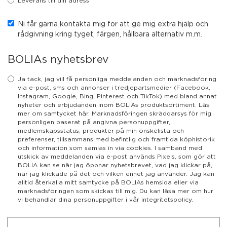
Leverans till din adress
Ni får gärna kontakta mig för att ge mig extra hjälp och
rådgivning kring tyget, färgen, hållbara alternativ m.m.
BOLIAs nyhetsbrev
Ja tack, jag vill få personliga meddelanden och marknadsföring
via e-post, sms och annonser i tredjepartsmedier (Facebook,
Instagram, Google, Bing, Pinterest och TikTok) med bland annat
nyheter och erbjudanden inom BOLIAs produktsortiment. Läs
mer om samtycket här. Marknadsföringen skräddarsys för mig
personligen baserat på angivna personuppgifter,
medlemskapsstatus, produkter på min önskelista och
preferenser, tillsammans med befintlig och framtida köphistorik
och information som samlas in via cookies. I samband med
utskick av meddelanden via e-post används Pixels, som gör att
BOLIA kan se när jag öppnar nyhetsbrevet, vad jag klickar på,
när jag klickade på det och vilken enhet jag använder. Jag kan
alltid återkalla mitt samtycke på BOLIAs hemsida eller via
marknadsföringen som skickas till mig. Du kan läsa mer om hur
vi behandlar dina personuppgifter i vår integritetspolicy.